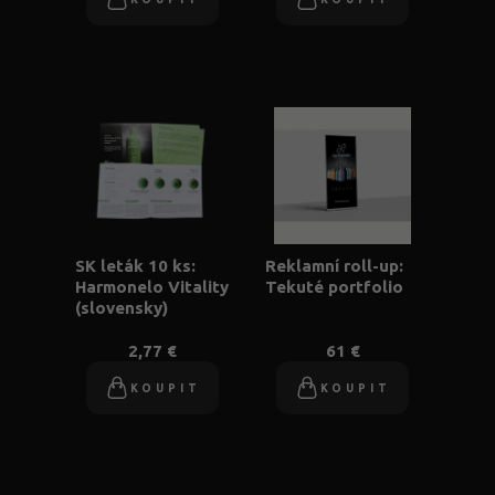
SK leták 10 ks:
Reklamní roll-up:
Harmonelo Vitality
Tekuté portfolio
(slovensky)
2,77 €
61 €
KOUPIT
KOUPIT