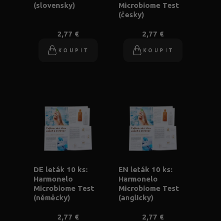
(slovensky)
Microbiome Test
(česky)
2,77 €
2,77 €
KOUPIT
KOUPIT
DE leták 10 ks:
EN leták 10 ks:
Harmonelo
Harmonelo
Microbiome Test
Microbiome Test
(něměcky)
(anglicky)
2,77 €
2,77 €