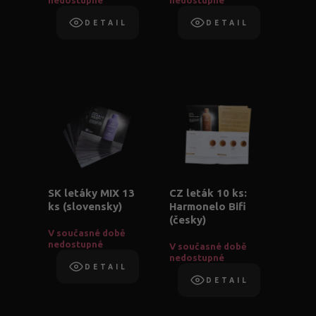
nedostupné
nedostupné
DETAIL
DETAIL
SK letáky MIX 13
CZ leták 10 ks:
ks (slovensky)
Harmonelo Bifi
(česky)
V současné době
nedostupné
V současné době
nedostupné
DETAIL
DETAIL