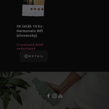
SK leták 10 ks:
Harmonelo Bifi
(slovensky)
V současné době
nedostupné
DETAIL