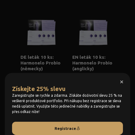
DE leták 10 ks:
EN leták 10 ks:
Harmonelo Probio
Harmonelo Probio
(německy)
(anglicky)
×
2,77 €
2,77 €
Získejte 25% slevu
KOUPIT
KOUPIT
Zaregistrujte se rychle a zdarma. Získáte doživotní slevu 25 % na
veškeré produktové portfolio. Při nákupu bez registrace se sleva
nedá uplatnit. Využijte této jedinečné nabídky a zaregistrujte se
přes odkaz níže!
Registrace