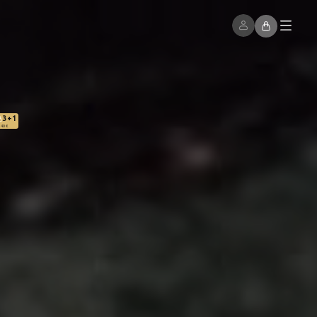
3+1
 40 €