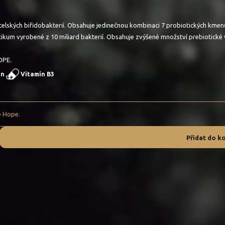
lských bifidobakterií. Obsahuje jedinečnou kombinaci 7 probiotických kmenů š
kum vyrobené z 10 miliard bakterií. Obsahuje zvýšené množství prebiotické vl
OPE.
in
Vitamín B3
o Hope.
Přidat do k