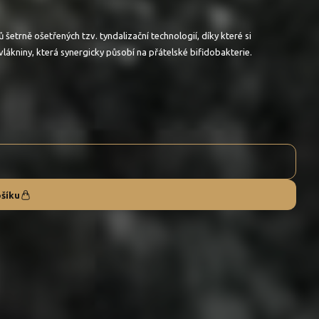
etrně ošetřených tzv. tyndalizační technologií, díky které si
ákniny, která synergicky působí na přátelské bifidobakterie.
ošíku