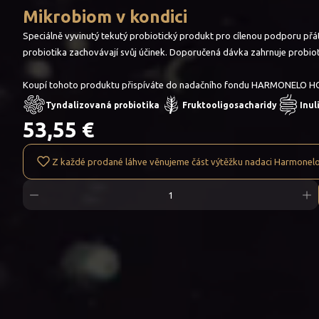
Mikrobiom v kondici
Speciálně vyvinutý tekutý probiotický produkt pro cílenou podporu přáte
probiotika zachovávají svůj účinek. Doporučená dávka zahrnuje probioti
Koupí tohoto produktu přispíváte do nadačního fondu HARMONELO H
Tyndalizovaná probiotika
Fruktooligosacharidy
Inul
53,55 €
Z každé prodané láhve věnujeme část výtěžku nadaci Harmonel